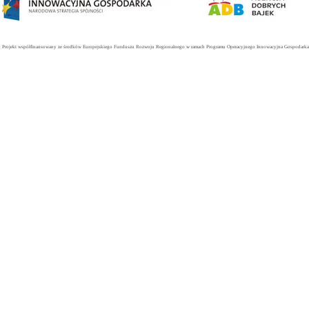
Projekt współfinansowany ze środków Europejskiego Funduszu Rozwoju Regionalnego w ramach Programu Operacyjnego Innowacyjna Gospodarka. 