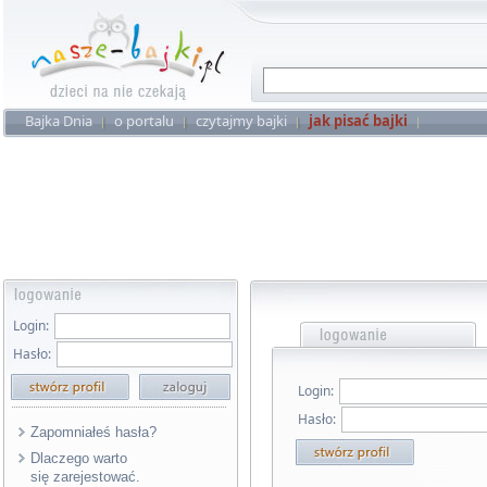
Bajka Dnia
o portalu
czytajmy bajki
jak pisać bajki
Login:
Hasło:
Login:
Hasło:
Zapomniałeś hasła?
Dlaczego warto
się zarejestować.