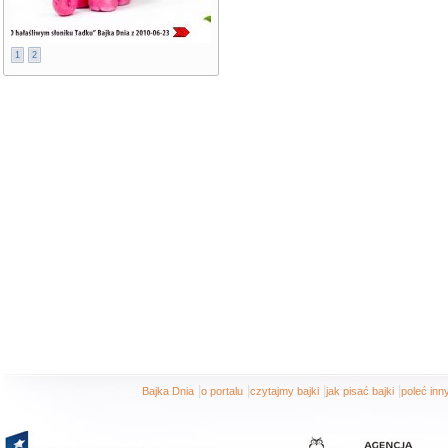
1
2
|
|
|
|
Bajka Dnia
o portalu
czytajmy bajki
jak pisać bajki
poleć in