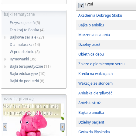
Tytuł
Akademia Dobrego Skoku
Przyszła jesień
(5)
Bajka o aniołku
Ten kraj to Polska
(4)
Marzenia o lataniu
Bajkowe seriale
(27)
Dla maluszka
(14)
Dzielny orzeł
W przedszkolu
(8)
Obietnica dębu
Rymowanki
(39)
Znicze o płomiennym sercu
Bajki terapeutyczne
(11)
Bajki edukacyjne
(10)
Kredki na wakacjach
Bajki do poduszki
(8)
Wakacje ze słońcem
Anielska cierpliwość
Anielski stróż
Bajka o aniołku
Dzielny pacjent
Gwiazda Błyskotka