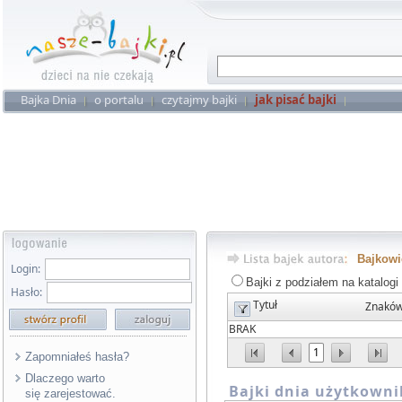
Bajka Dnia
o portalu
czytajmy bajki
jak pisać bajki
Bajkow
Login:
Bajki z podziałem na katalogi
Hasło:
Tytuł
Znakó
BRAK
1
Zapomniałeś hasła?
Dlaczego warto
Bajki dnia użytkowni
się zarejestować.