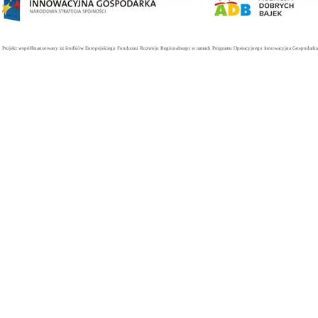
Projekt współfinansowany ze środków Europejskiego Funduszu Rozwoju Regionalnego w ramach Programu Operacyjnego Innowacyjna Gospodarka. 