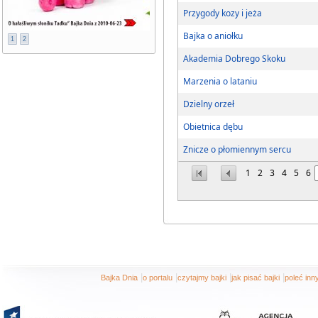
Przygody kozy i jeża
Bajka o aniołku
1
2
Akademia Dobrego Skoku
Marzenia o lataniu
Dzielny orzeł
Obietnica dębu
Znicze o płomiennym sercu
1
2
3
4
5
6
|
|
|
|
Bajka Dnia
o portalu
czytajmy bajki
jak pisać bajki
poleć in