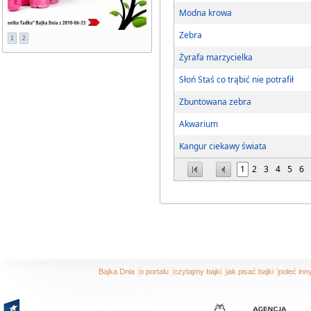
Modna krowa
Zebra
1
2
Żyrafa marzycielka
Słoń Staś co trąbić nie potrafił
Zbuntowana zebra
Akwarium
Kangur ciekawy świata
1
2
3
4
5
6
|
|
|
|
Bajka Dnia
o portalu
czytajmy bajki
jak pisać bajki
poleć in