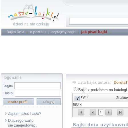
Bajka Dnia
o portalu
czytajmy bajki
jak pisać bajki
Dorota
Login:
Bajki z podziałem na katalogi
Hasło:
Tytuł
Znakó
BRAK
1
Zapomniałeś hasła?
Dlaczego warto
Bajki dnia użytkowni
się zarejestować.