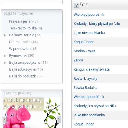
Tytuł
Wielbłąd podróżnik
Przyszła jesień
(5)
Krokodyl, który pływał po Nilu
Ten kraj to Polska
(4)
Jajko niespodzianka
Bajkowe seriale
(27)
Dla maluszka
(14)
Kogut i indor
W przedszkolu
(8)
Modna krowa
Rymowanki
(39)
Zebra
Bajki terapeutyczne
(11)
Bajki edukacyjne
(10)
Kangur ciekawy świata
Bajki do poduszki
(8)
Rozterki żyrafy
Sówka Radulka
Wielbłąd podróżnik
Krokodyl, co pływał po Nilu
Jajko niespodzianka
Kogut i indor