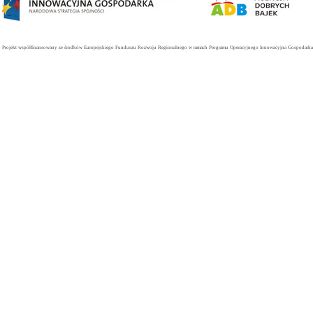
Projekt współfinansowany ze środków Europejskiego Funduszu Rozwoju Regionalnego w ramach Programu Operacyjnego Innowacyjna Gospodarka. 