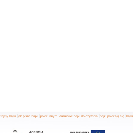
|
|
|
|
|
tajmy bajki
jak pisać bajki
poleć innym
darmowe bajki do czytania
bajki polecają się
bajk