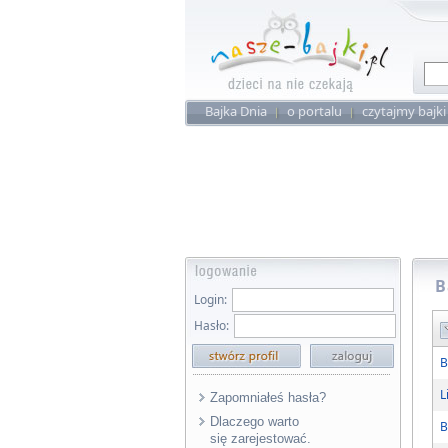
Bajka Dnia
o portalu
czytajmy bajki
B
Login:
Hasło:
B
L
Zapomniałeś hasła?
Dlaczego warto
B
się zarejestować.