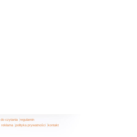
|
i do czytania
regulamin
|
|
reklama
polityka prywatności
kontakt