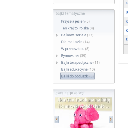
K
B
Przyszła jesień
(5)
K
Ten kraj to Polska
(4)
K
Bajkowe seriale
(27)
S
Dla maluszka
(14)
W przedszkolu
(8)
Rymowanki
(39)
Bajki terapeutyczne
(11)
Bajki edukacyjne
(10)
Bajki do poduszki
(8)