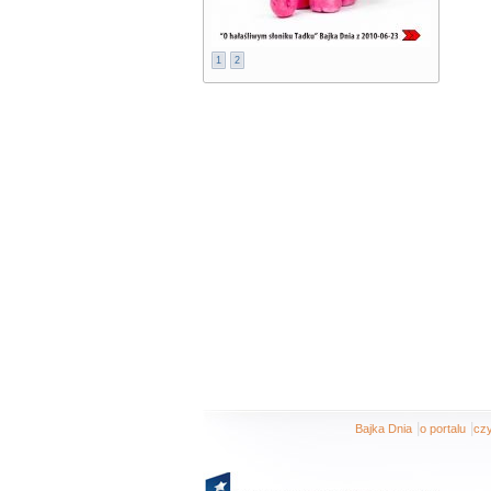
1
2
|
|
Bajka Dnia
o portalu
czy