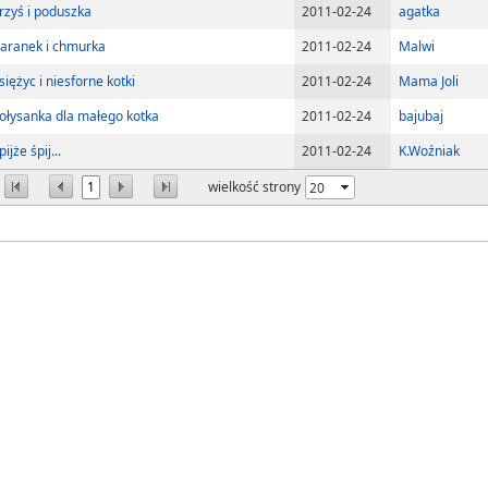
rzyś i poduszka
2011-02-24
agatka
aranek i chmurka
2011-02-24
Malwi
siężyc i niesforne kotki
2011-02-24
Mama Joli
ołysanka dla małego kotka
2011-02-24
bajubaj
pijże śpij...
2011-02-24
K.Woźniak
1
wielkość strony