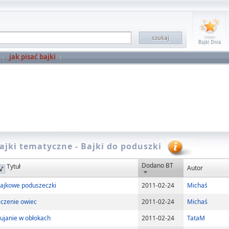
jak pisać bajki
ajki tematyczne - Bajki do poduszki
Dodano BT
Tytuł
Autor
ajkowe poduszeczki
2011-02-24
Michaś
iczenie owiec
2011-02-24
Michaś
ujanie w obłokach
2011-02-24
TataM