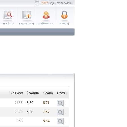
7037
Bajek w serwisie
Znaków
Średnia
Ocena
Czytaj
2655
6,50
6,71
2370
6,30
7,67
953
6,84