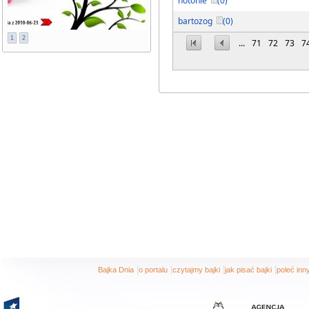
notonie
(0)
bartozog
(0)
1
2
...
71
72
73
7
|
|
|
|
Bajka Dnia
o portalu
czytajmy bajki
jak pisać bajki
poleć in