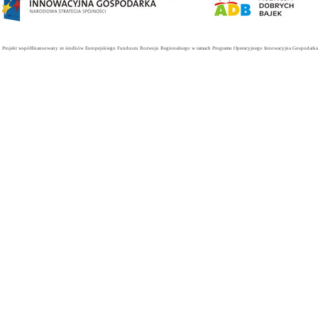
Projekt współfinansowany ze środków Europejskiego Funduszu Rozwoju Regionalnego w ramach Programu Operacyjnego Innowacyjna Gospodarka. 