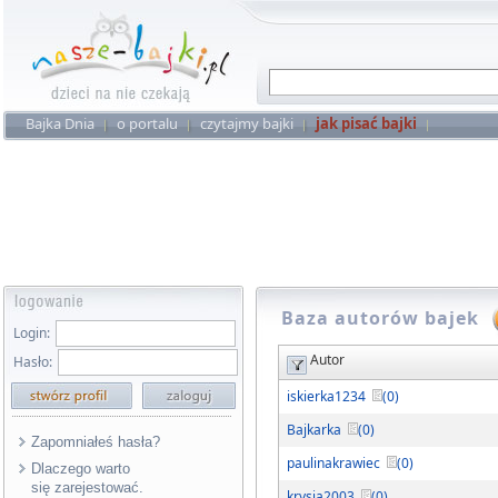
Bajka Dnia
o portalu
czytajmy bajki
jak pisać bajki
Baza autorów bajek
Login:
Autor
Hasło:
iskierka1234
(0)
Bajkarka
(0)
Zapomniałeś hasła?
paulinakrawiec
(0)
Dlaczego warto
się zarejestować.
krysia2003
(0)