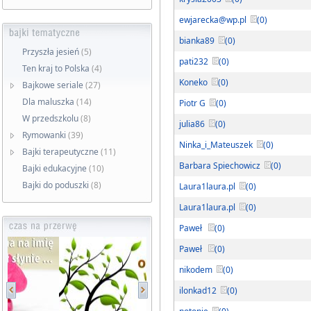
ewjarecka@wp.pl
(0)
bianka89
(0)
Przyszła jesień
(5)
pati232
(0)
Ten kraj to Polska
(4)
Koneko
(0)
Bajkowe seriale
(27)
Dla maluszka
(14)
Piotr G
(0)
W przedszkolu
(8)
julia86
(0)
Rymowanki
(39)
Ninka_i_Mateuszek
(0)
Bajki terapeutyczne
(11)
Barbara Spiechowicz
(0)
Bajki edukacyjne
(10)
Bajki do poduszki
(8)
Laura1laura.pl
(0)
Laura1laura.pl
(0)
Paweł
(0)
Paweł
(0)
nikodem
(0)
ilonkad12
(0)