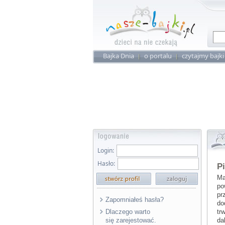
Bajka Dnia
o portalu
czytajmy bajki
Login:
Hasło:
P
Ma
po
pr
Zapomniałeś hasła?
do
Dlaczego warto
tr
się zarejestować.
da