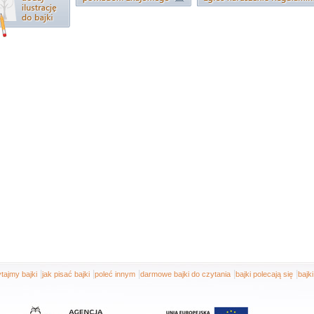
|
|
|
|
|
tajmy bajki
jak pisać bajki
poleć innym
darmowe bajki do czytania
bajki polecają się
bajk