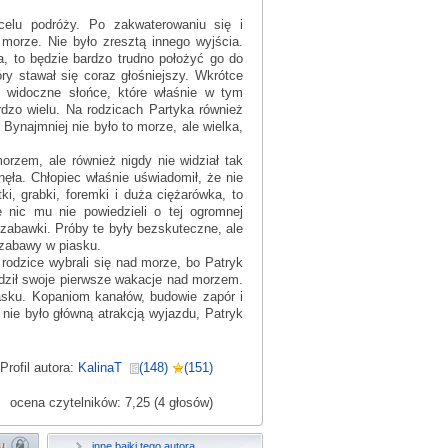
celu podróży. Po zakwaterowaniu się i
orze. Nie było zresztą innego wyjścia.
a, to będzie bardzo trudno położyć go do
y stawał się coraz głośniejszy. Wkrótce
e widoczne słońce, które właśnie w tym
dzo wielu. Na rodzicach Partyka również
ynajmniej nie było to morze, ale wielka,
orzem, ale również nigdy nie widział tak
ęła. Chłopiec właśnie uświadomił, że nie
i, grabki, foremki i duża ciężarówka, to
 nic mu nie powiedzieli o tej ogromnej
 zabawki. Próby te były bezskuteczne, ale
 zabawy w piasku.
 rodzice wybrali się nad morze, bo Patryk
dził swoje pierwsze wakacje nad morzem.
asku. Kopaniom kanałów, budowie zapór i
ie było główną atrakcją wyjazdu, Patryk
Profil autora:
KalinaT
(148)
(151)
ocena czytelników: 7,25 (4 głosów)
inne bajki tego autora