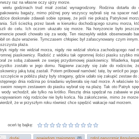
erwszy raz na własne oczy ujrzy morze.
 wielu godzinach trud miał zostać wynagrodzony. Rodzina dotarła do 
pakowaniu bagaży, mimo późnej pory wszyscy wybrali się na spacer nad m
dzice doskonale zdawali sobie sprawę, że jeśli nie pokażą Patrykowi morz
ania. Szli ścieżką przez lasek w kierunku dochodzącego szumu morza, któr
szli do celu. Ich oczom ukazało się morze. Na horyzoncie było jeszcz
mencie powoli chowało się za wodę. Ten niezwykły widok obserwowało bar
obił on duże wrażenie. Tymczasem chłopiec był zafascynowany czym innym. B
aszczysta plaża.
tryk nigdy nie widział morza, nigdy nie widział słońca zachodzącego nad m
romnej piaskownicy. Radość z widoku tak ogromnej ilości piasku szybko min
brał ze sobą zabawek ze swojej przydomowej piaskownicy. Wiaderka, łopatk
zystko zostało w jego domu. Najpierw zaczęły się żale do rodziców, że
askownicy jaką tutaj zastali. Potem próbował namówić tatę, by wrócił po jego
 szczęście w pobliżu plaży były stragany, gdzie udało się zakupić zestaw do
stępnego dnia rodzina po śniadaniu wybierała się nad morze. A właściwie to
 swoim nowym zestawem do piasku wybrał się na plażę. Tak oto Patryk spę
 wody wchodził, ale tylko na krótko. Resztę dnia spędzał na zabawie w pi
kopywaniom nóg rodziców nie było końca. Na zakończenie, mimo że morze n
wierdził, że w przyszłym roku również chce spędzić wakacje nad morzem.
oceń tę bajkę: