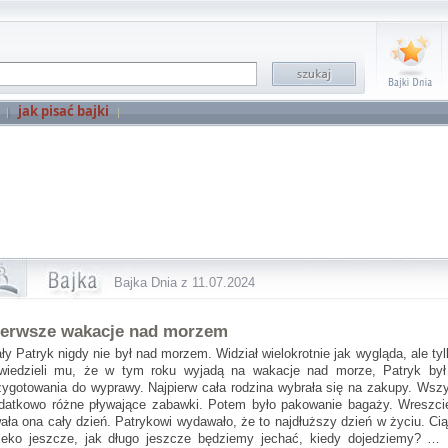
jak pisać bajki
Bajka Dnia z 11.07.2024
ierwsze wakacje nad morzem
ły Patryk nigdy nie był nad morzem. Widział wielokrotnie jak wygląda, ale tyl
wiedzieli mu, że w tym roku wyjadą na wakacje nad morze, Patryk był 
zygotowania do wyprawy. Najpierw cała rodzina wybrała się na zakupy. Wszys
datkowo różne pływające zabawki. Potem było pakowanie bagaży. Wreszcie
wała ona cały dzień. Patrykowi wydawało, że to najdłuższy dzień w życiu. Cią
leko jeszcze, jak długo jeszcze będziemy jechać, kiedy dojedziemy? … 