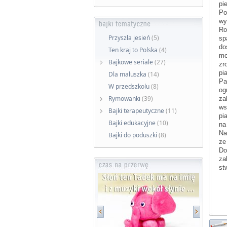
pi
Po
wy
Ro
Przyszła jesień
(5)
sp
do
Ten kraj to Polska
(4)
mo
Bajkowe seriale
(27)
zr
pi
Dla maluszka
(14)
Pa
W przedszkolu
(8)
og
Rymowanki
(39)
za
ws
Bajki terapeutyczne
(11)
pi
Bajki edukacyjne
(10)
na
Na
Bajki do poduszki
(8)
ze
Do
za
st