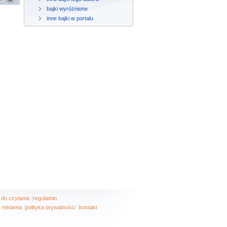
bajki wyróżnione
inne bajki w portalu
|
i do czytania
regulamin
|
|
reklama
polityka prywatności
kontakt