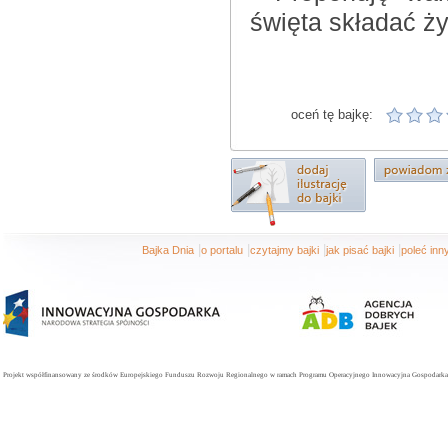
święta składać ży
oceń tę bajkę:
|
|
|
|
Bajka Dnia
o portalu
czytajmy bajki
jak pisać bajki
poleć in
Projekt współfinansowany ze środków Europejskiego Funduszu Rozwoju Regionalnego w ramach Programu Operacyjnego Innowacyjna Gospodarka. 