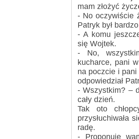
mam złożyć życze
- No oczywiście 
Patryk był bardzo
- A komu jeszcz
się Wojtek.
- No, wszystki
kucharce, pani w
na poczcie i pani
odpowiedział Pat
- Wszystkim? – dz
cały dzień.
Tak oto chłopc
przysłuchiwała s
radę.
- Proponuję wa