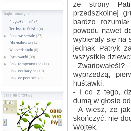
ze strony Pat
przedszkolnej gr
bardzo rozumia
Przyszła jesień
(5)
Ten kraj to Polska
(4)
powodu nawet dos
Bajkowe seriale
(27)
wybierały się na 
Dla maluszka
(14)
jednak Patryk z
W przedszkolu
(8)
wszystkie dziewc
Rymowanki
(39)
Bajki terapeutyczne
(11)
- Zwariowałeś!? 
Bajki edukacyjne
(10)
wyprzedzą, pie
Bajki do poduszki
(8)
huśtawki.
- I co z tego, 
dumą w głosie od
- A wiesz, że ja
skończyć, nie doc
Wojtek.