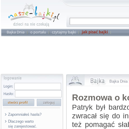
Bajka Dnia
o portalu
czytajmy bajki
jak pisać bajki
Bajka Dnia 
Login:
Hasło:
Rozmowa o k
Patryk był bard
zwracał się do in
Zapomniałeś hasła?
Dlaczego warto
też pomagać sła
się zarejestować.