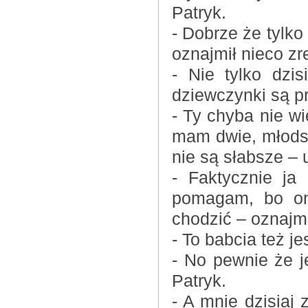
Patryk.
- Dobrze że tylko
oznajmił nieco z
- Nie tylko dzi
dziewczynki są p
- Ty chyba nie wi
mam dwie, młodsz
nie są słabsze – 
- Faktycznie ja
pomagam, bo ona
chodzić – oznajmi
- To babcia też je
- No pewnie że je
Patryk.
- A mnie dzisiaj 