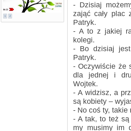
- Dzisiaj możem
zająć cały plac 
1
2
Patryk.
- A to z jakiej 
kolegi.
- Bo dzisiaj jes
Patryk.
- Oczywiście że 
dla jednej i dr
Wojtek.
- A widzisz, a pr
są kobiety – wyja
- No coś ty, taki
- A tak, to też s
my musimy im dz