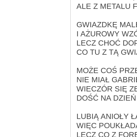
ALE Z METALU
GWIAZDKĘ MAL
I AŻUROWY WZ
LECZ CHOĆ DOP
CO TU Z TĄ GW
MOŻE COŚ PRZ
NIE MIAŁ GABR
WIECZÓR SIĘ ZB
DOŚĆ NA DZIEŃ
LUBIĄ ANIOŁY Ł
WIĘC POUKŁAD
LECZ CO Z FOR