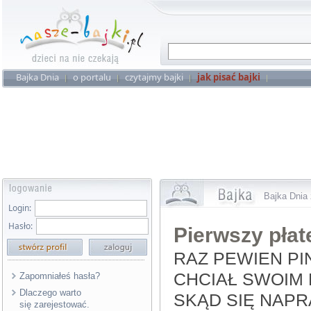
Bajka Dnia
o portalu
czytajmy bajki
jak pisać bajki
Bajka Dnia 
Login:
Hasło:
Pierwszy płat
RAZ PEWIEN PI
CHCIAŁ SWOIM
Zapomniałeś hasła?
Dlaczego warto
SKĄD SIĘ NAPR
się zarejestować.