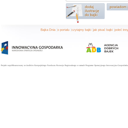
|
|
|
|
Bajka Dnia
o portalu
czytajmy bajki
jak pisać bajki
poleć in
Projekt współfinansowany ze środków Europejskiego Funduszu Rozwoju Regionalnego w ramach Programu Operacyjnego Innowacyjna Gospodarka. 