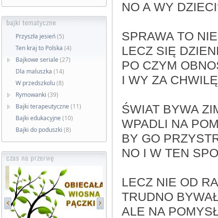
NO A WY DZIEC
SPRAWA TO NIE
Przyszła jesień
(5)
Ten kraj to Polska
(4)
LECZ SIĘ DZIE
Bajkowe seriale
(27)
PO CZYM OBNOS
Dla maluszka
(14)
I WY ZA CHWILĘ
W przedszkolu
(8)
Rymowanki
(39)
Bajki terapeutyczne
(11)
ŚWIAT BYWA Z
Bajki edukacyjne
(10)
WPADLI NA POM
Bajki do poduszki
(8)
BY GO PRZYSTR
NO I W TEN SP
LECZ NIE OD R
TRUDNO BYWAŁO
ALE NA POMYSŁ