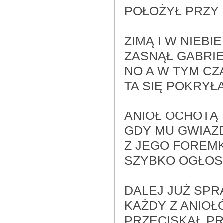
POŁOŻYŁ PRZY 
ZIMĄ I W NIEBI
ZASNĄŁ GABRIE
NO A W TYM C
TA SIĘ POKRYŁ
ANIOŁ OCHOTĄ
GDY MU GWIAZ
Z JEGO FOREMK
SZYBKO OGŁOSI
DALEJ JUŻ SP
KAŻDY Z ANIOŁ
PRZECISKAŁ PR