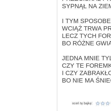
SYPNĄŁ NA ZIEM
I TYM SPOSOBE
WCIĄŻ TRWA P
LECZ TYCH FOR
BO RÓŻNE GWIA
JEDNA MNIE TY
CZY TE FOREM
I CZY ZABRAK
BO NIE MA ŚNI
oceń tę bajkę: