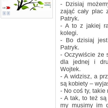
- Dzisiaj możem
zająć cały plac 
1
2
Patryk.
- A to z jakiej 
kolegi.
- Bo dzisiaj jes
Patryk.
- Oczywiście że 
dla jednej i dr
Wojtek.
- A widzisz, a pr
są kobiety – wyja
- No coś ty, taki
- A tak, to też s
my musimy im dz