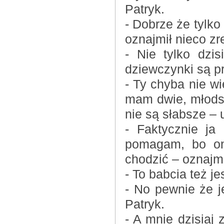
Patryk.
- Dobrze że tylko
oznajmił nieco z
- Nie tylko dzi
dziewczynki są p
- Ty chyba nie wi
mam dwie, młodsz
nie są słabsze – 
- Faktycznie ja
pomagam, bo ona
chodzić – oznajmi
- To babcia też je
- No pewnie że je
Patryk.
- A mnie dzisiaj 