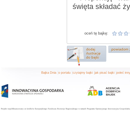
święta składać ży
oceń tę bajkę:
|
|
|
|
Bajka Dnia
o portalu
czytajmy bajki
jak pisać bajki
poleć in
Projekt współfinansowany ze środków Europejskiego Funduszu Rozwoju Regionalnego w ramach Programu Operacyjnego Innowacyjna Gospodarka. 