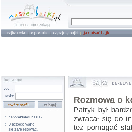
Bajka Dnia
o portalu
czytajmy bajki
jak pisać bajki
Bajka Dnia 
Login:
Hasło:
Rozmowa o k
Patryk był bard
zwracał się do in
Zapomniałeś hasła?
Dlaczego warto
też pomagać sła
się zarejestować.