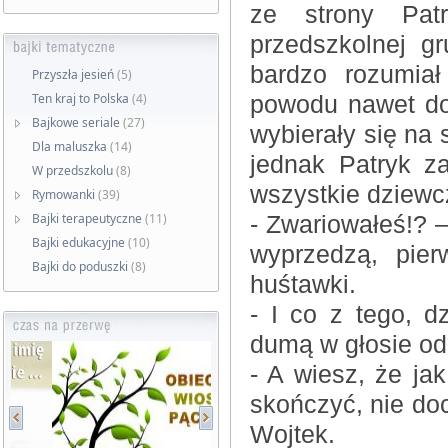
ze strony Pat
przedszkolnej gr
bardzo rozumia
Przyszła jesień
(5)
Ten kraj to Polska
(4)
powodu nawet dos
Bajkowe seriale
(27)
wybierały się na 
Dla maluszka
(14)
jednak Patryk z
W przedszkolu
(8)
wszystkie dziewc
Rymowanki
(39)
Bajki terapeutyczne
(11)
- Zwariowałeś!? 
Bajki edukacyjne
(10)
wyprzedzą, pie
Bajki do poduszki
(8)
huśtawki.
- I co z tego, 
dumą w głosie od
- A wiesz, że ja
skończyć, nie doc
Wojtek.