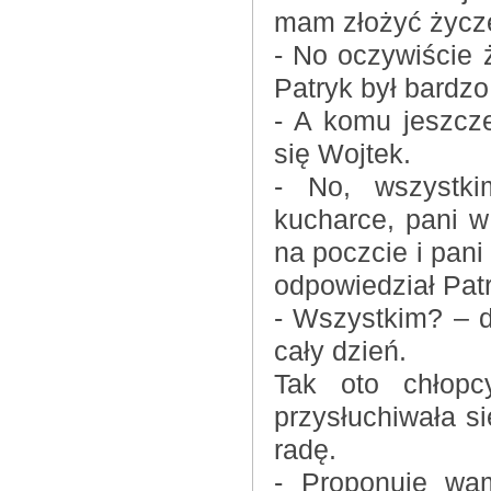
mam złożyć życze
- No oczywiście 
Patryk był bardzo
- A komu jeszcz
się Wojtek.
- No, wszystki
kucharce, pani w
na poczcie i pani
odpowiedział Pat
- Wszystkim? – dz
cały dzień.
Tak oto chłopc
przysłuchiwała s
radę.
- Proponuję wa