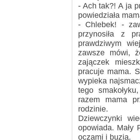
- Ach tak?! A ja 
powiedziała mam
- Chlebek! - za
przynosiła z p
prawdziwym wiej
zawsze mówi, ż
zajączek mieszk
pracuje mama. S
wypieka najsmacz
tego smakołyku,
razem mama prz
rodzinie.
Dziewczynki wie
opowiada. Mały 
oczami i buzią.