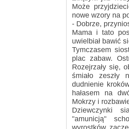
Może przyjdziec
nowe wzory na p
- Dobrze, przyni
Mama i tato posz
uwielbiał bawić s
Tymczasem siost
plac zabaw. Ost
Rozejrzały się, 
śmiało zeszły n
dudnienie kroków
hałasem na dwór
Mokrzy i rozbawie
Dziewczynki si
"amunicją" sc
wyrostków zaczęł