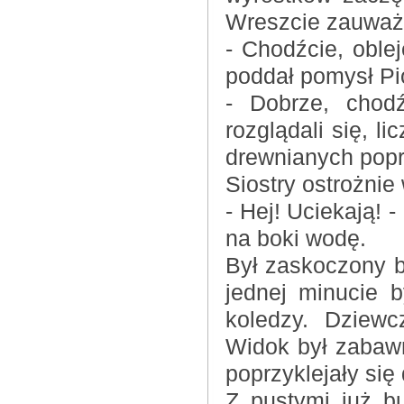
Wreszcie zauważyl
- Chodźcie, oble
poddał pomysł Pi
- Dobrze, chodź
rozglądali się, l
drewnianych popr
Siostry ostrożnie
- Hej! Uciekają! -
na boki wodę.
Był zaskoczony b
jednej minucie 
koledzy. Dziewc
Widok był zabawn
poprzyklejały się 
Z pustymi już b