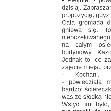
- Pięknie! - po
dzisiaj. Zaprasza
propozycję, gdyż 
Cała gromada d
gniewa się. To
nieoczekiwanego 
na całym osie
budyniowy. Każ
Jednak to, co za
zajęcie miejsc pr
- Kochani, z
- powiedziała 
bardzo: ścierecz
was ze słodką ni
Wstyd im było,