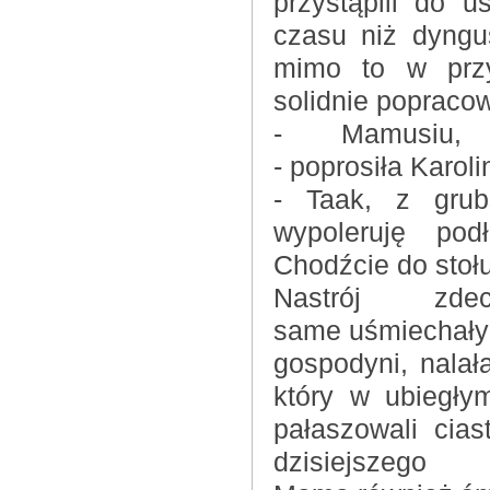
przystąpili do 
czasu niż dyngu
mimo to w przy
solidnie popraco
- Mamusiu, 
- poprosiła Karoli
- Taak, z grub
wypoleruję podł
Chodźcie do stołu
Nastrój zde
same uśmiechały
gospodyni, nalał
który w ubiegły
pałaszowali cias
dzisiejs