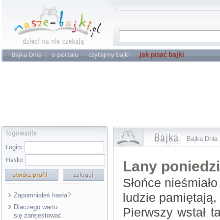
Bajka Dnia
o portalu
czytajmy bajki
jak pisać bajki
Bajka Dnia 
Login:
Hasło:
Lany poniedzi
Słońce nieśmiało
ludzie pamiętają,
Zapomniałeś hasła?
Dlaczego warto
Pierwszy wstał t
się zarejestować.