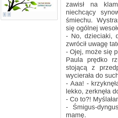
zawisł na klam
niechcący synow
1
2
śmiechu. Wystra
się ogólnej wesoł
- No, dzieciaki,
zwrócił uwagę tat
- Ojej, może się p
Paula prędko rz
stojącą z przed
wycierała do suc
- Aaa! - krzyknęł
lekko, zerknęła d
- Co to?! Myślała
- Śmigus-dyngus
mamę.