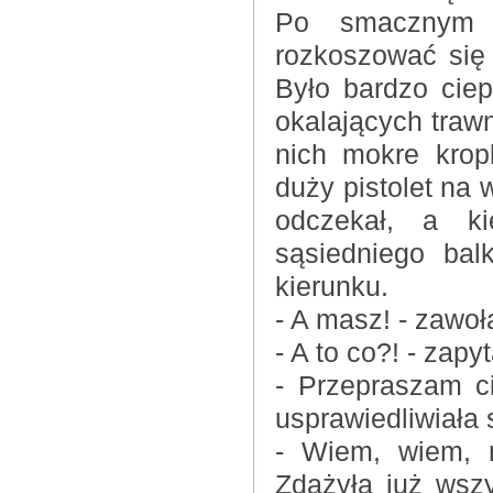
Po smacznym 
rozkoszować się
Było bardzo ciep
okalających trawn
nich mokre krop
duży pistolet na 
odczekał, a ki
sąsiedniego ba
kierunku.
- A masz! - zawoła
- A to co?! - zap
- Przepraszam ci
usprawiedliwiała
- Wiem, wiem, 
Zdążyła już wsz