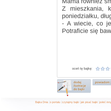
Mama również śmi
Z mieszkania, k
poniedziałku, dł
- A wiecie, co j
Potraficie się ba
KO
oceń tę bajkę:
|
|
|
|
Bajka Dnia
o portalu
czytajmy bajki
jak pisać bajki
poleć in