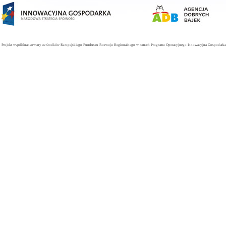
Projekt współfinansowany ze środków Europejskiego Funduszu Rozwoju Regionalnego w ramach Programu Operacyjnego Innowacyjna Gospodarka. 