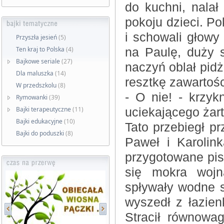
do kuchni, nalał
pokoju dzieci. Po
i schowali głowy
Przyszła jesień
(5)
Ten kraj to Polska
(4)
na Paulę, duży 
Bajkowe seriale
(27)
naczyń oblał pidż
Dla maluszka
(14)
resztkę zawartośc
W przedszkolu
(8)
- O nie! - krzy
Rymowanki
(39)
Bajki terapeutyczne
(11)
uciekającego żart
Bajki edukacyjne
(10)
Tato przebiegł pr
Bajki do poduszki
(8)
Paweł i Karolink
przygotowane pist
się mokra wojn
spływały wodne st
wyszedł z łazien
Stracił równowa