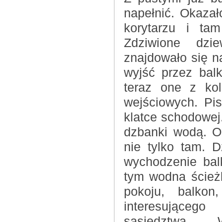
napełnić. Okazał
korytarzu i ta
Zdziwione dzie
znajdowało się na
wyjść przez bal
teraz one z kol
wejściowych. Pis
klatce schodowej.
dzbanki wodą. O
nie tylko tam. D
wychodzenie ba
tym wodna ścież
pokoju, balko
interesująceg
sąsiedztwa.