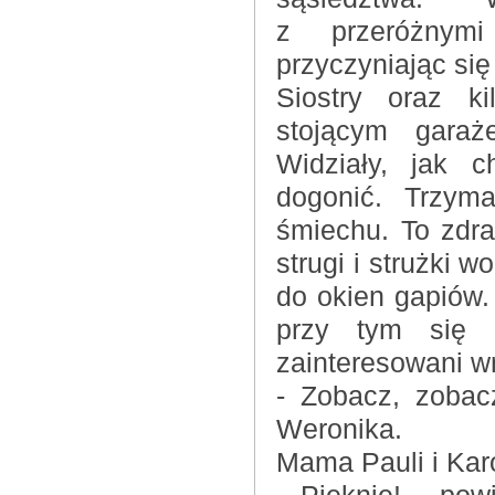
z przeróżnym
przyczyniając się
Siostry oraz k
stojącym garaż
Widziały, jak c
dogonić. Trzym
śmiechu. To zdra
strugi i strużki 
do okien gapiów.
przy tym się b
zainteresowani 
- Zobacz, zobacz
Weronika.
Mama Pauli i Kar