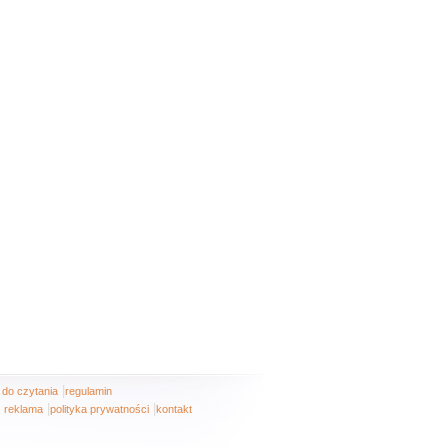
|
i do czytania
regulamin
|
|
reklama
polityka prywatności
kontakt