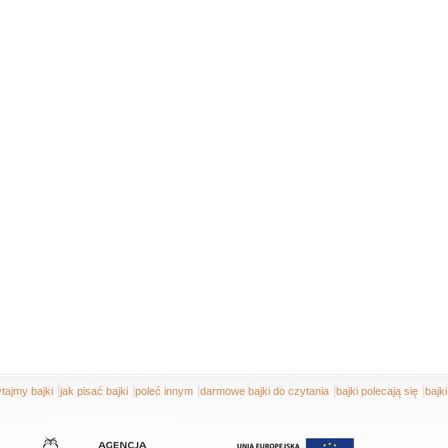
|
|
|
|
|
tajmy bajki
jak pisać bajki
poleć innym
darmowe bajki do czytania
bajki polecają się
bajk