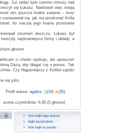
 drogę. Już widać było ciemne chmury nad
ieszył się Łukasz. Nadstawił więc swoją
przed nim jeszcze trudne zadanie – musi
 zastanawiał się, jak ma przekonać Króla
rań, bo inaczej jego kraina przestanie
 kierował strumień deszczu. Łukasz był
tworzyły najdziwniejsze formy i układy, a
nośnym głosem.
kłócam ci chwile spokoju, ale upraszam
ieloną Oazą, aby błagać cię o pomoc. Tak
chnie. Czy Najjaśniejszy z Królów zgodzi
 się jutro.
Profil autora:
agatka
(34)
(35)
ocena czytelników: 6,00 (5 głosów)
inne bajki tego autora
bajki wyróżnione
inne bajki w portalu