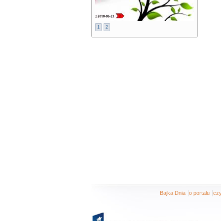
1
2
|
|
Bajka Dnia
o portalu
czy