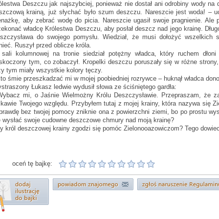
ólestwa Deszczu jak najszybciej, ponieważ nie dostał ani odrobiny wody na
szczową krainą, już słychać było szum deszczu. Nareszcie jest woda! – uc
nażkę, aby zebrać wodę do picia. Nareszcie ugasił swoje pragnienie. Ale 
zekonać władcę Królestwa Deszczu, aby posłał deszcz nad jego krainę. Długo
szczysława do swojego pomysłu. Wiedział, że musi dołożyć wszelkich sta
tnieć. Ruszył przed oblicze króla.
sali kolumnowej na tronie siedział potężny władca, który ruchem dłoni
skoczony tym, co zobaczył. Kropelki deszczu poruszały się w różne strony, 
zy tym miały wszystkie kolory tęczy.
Kto śmie przeszkadzać mi w mojej poobiedniej rozrywce – huknął władca do
straszony Łukasz ledwie wydusił słowa ze ściśniętego gardła:
Wybacz mi, o Jaśnie Wielmożny Królu Deszczysławie. Przepraszam, że za
skawie Twojego względu. Przybyłem tutaj z mojej krainy, która nazywa się Z
prawdę bez twojej pomocy zniknie ona z powierzchni ziemi, bo po prostu wys
ę wysłać swoje cudowne deszczowe chmury nad moją krainę?
y król deszczowej krainy zgodzi się pomóc Zielonooazowiczom? Tego dowiecie
oceń tę bajkę: