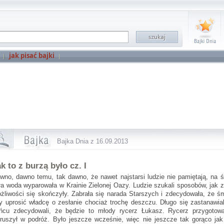
jak pisać bajki
Bajka Dnia z 16.09.2013
k to z burzą było cz. I
wno, dawno temu, tak dawno, że nawet najstarsi ludzie nie pamiętają, na 
ła woda wyparowała w Krainie Zielonej Oazy. Ludzie szukali sposobów, jak
żliwości się skończyły. Zabrała się narada Starszych i zdecydowała, że ś
y uprosić władcę o zesłanie chociaż trochę deszczu. Długo się zastanawia
ńcu zdecydowali, że będzie to młody rycerz Łukasz. Rycerz przygoto
ruszył w podróż. Było jeszcze wcześnie, więc nie jeszcze tak gorąco jak