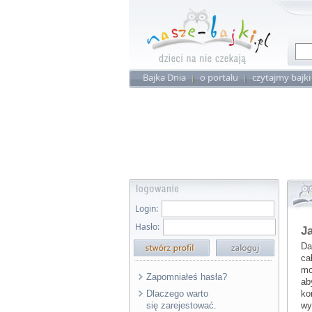
Bajka Dnia
o portalu
czytajmy bajki
Login:
Hasło:
Ja
Da
ca
mo
Zapomniałeś hasła?
ab
Dlaczego warto
ko
się zarejestować.
wy