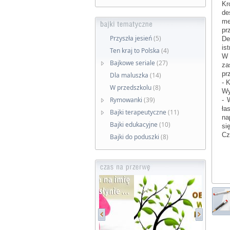
Kr
de
me
pr
Przyszła jesień
(5)
De
is
Ten kraj to Polska
(4)
W 
Bajkowe seriale
(27)
za
pr
Dla maluszka
(14)
- 
W przedszkolu
(8)
Wy
Rymowanki
(39)
- 
ła
Bajki terapeutyczne
(11)
na
Bajki edukacyjne
(10)
si
Cz
Bajki do poduszki
(8)