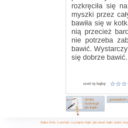
rozkręciła się n
myszki przez cał
bawiła się w kot
nią przecież bar
nie potrzeba za
bawić. Wystarczy 
się dobrze bawić.
oceń tę bajkę:
|
|
|
|
Bajka Dnia
o portalu
czytajmy bajki
jak pisać bajki
poleć in