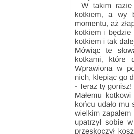
- W takim razie
kotkiem, a wy 
momentu, aż złap
kotkiem i będzie 
kotkiem i tak dal
Mówiąc te słow
kotkami, które 
Wprawiona w po
nich, klepiąc go d
- Teraz ty gonisz!
Małemu kotkowi 
końcu udało mu s
wielkim zapałem 
upatrzył sobie 
przeskoczył kos