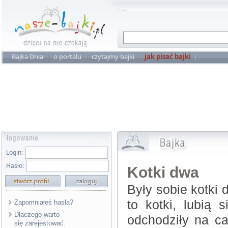
Bajka Dnia
o portalu
czytajmy bajki
jak pisać bajki
Login:
Hasło:
Kotki dwa
Były sobie kotki 
to kotki, lubią
Zapomniałeś hasła?
Dlaczego warto
odchodziły na ca
się zarejestować.