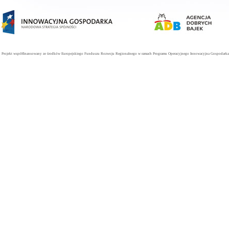
Projekt współfinansowany ze środków Europejskiego Funduszu Rozwoju Regionalnego w ramach Programu Operacyjnego Innowacyjna Gospodarka. 