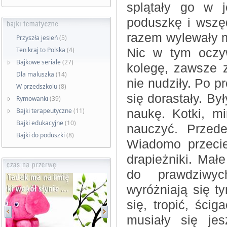
splątały go w j
poduszkę i wszę
razem wylewały ml
Przyszła jesień
(5)
Ten kraj to Polska
(4)
Nic w tym oczy
Bajkowe seriale
(27)
kolegę, zawsze 
Dla maluszka
(14)
nie nudziły. Po pr
W przedszkolu
(8)
się dorastały. By
Rymowanki
(39)
Bajki terapeutyczne
(11)
naukę. Kotki, m
Bajki edukacyjne
(10)
nauczyć. Przed
Bajki do poduszki
(8)
Wiadomo przecie
drapieżniki. Mał
do prawdziwych
wyróżniają się ty
się, tropić, ści
musiały się je