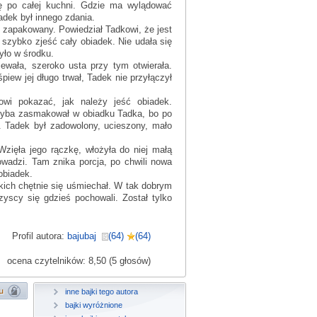
ię po całej kuchni. Gdzie ma wylądować
adek był innego zdania.
e zapakowany. Powiedział Tadkowi, że jest
 szybko zjeść cały obiadek. Nie udała się
yło w środku.
iewała, szeroko usta przy tym otwierała.
iew jej długo trwał, Tadek nie przyłączył
owi pokazać, jak należy jeść obiadek.
 Chyba zasmakował w obiadku Tadka, bo po
ał. Tadek był zadowolony, ucieszony, mało
zięła jego rączkę, włożyła do niej małą
owadzi. Tam znika porcja, po chwili nowa
 obiadek.
kich chętnie się uśmiechał. W tak dobrym
yscy się gdzieś pochowali. Został tylko
Profil autora:
bajubaj
(64)
(64)
ocena czytelników: 8,50 (5 głosów)
inne bajki tego autora
bajki wyróżnione