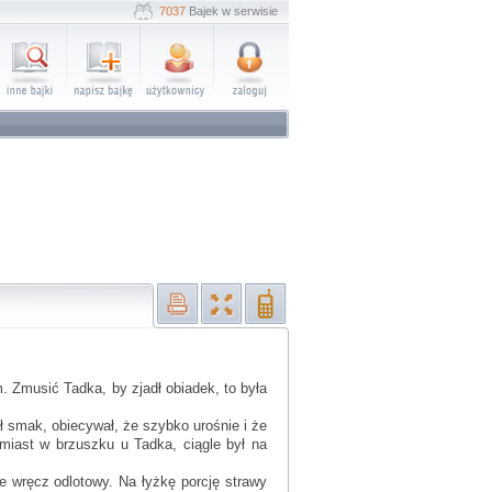
7037
Bajek w serwisie
. Zmusić Tadka, by zjadł obiadek, to była
ł smak, obiecywał, że szybko urośnie i że
amiast w brzuszku u Tadka, ciągle był na
 wręcz odlotowy. Na łyżkę porcję strawy