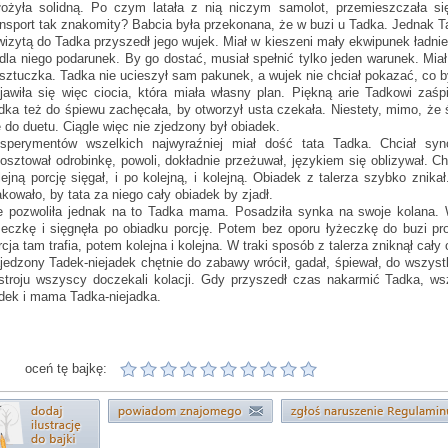
łożyła solidną. Po czym latała z nią niczym samolot, przemieszczała s
ansport tak znakomity? Babcia była przekonana, że w buzi u Tadka. Jednak T
wizytą do Tadka przyszedł jego wujek. Miał w kieszeni mały ekwipunek ładni
 dla niego podarunek. By go dostać, musiał spełnić tylko jeden warunek. Miał
 sztuczka. Tadka nie ucieszył sam pakunek, a wujek nie chciał pokazać, co b
jawiła się więc ciocia, która miała własny plan. Piękną arie Tadkowi zaśp
dka też do śpiewu zachęcała, by otworzył usta czekała. Niestety, mimo, że śp
ę do duetu. Ciągle więc nie zjedzony był obiadek.
sperymentów wszelkich najwyraźniej miał dość tata Tadka. Chciał syn
osztował odrobinkę, powoli, dokładnie przeżuwał, językiem się oblizywał.
lejną porcję sięgał, i po kolejną, i kolejną. Obiadek z talerza szybko znik
akowało, by tata za niego cały obiadek by zjadł.
e pozwoliła jednak na to Tadka mama. Posadziła synka na swoje kolana. W
żeczkę i sięgnęła po obiadku porcję. Potem bez oporu łyżeczkę do buzi pr
rcja tam trafia, potem kolejna i kolejna. W traki sposób z talerza zniknął cały
jedzony Tadek-niejadek chętnie do zabawy wrócił, gadał, śpiewał, do wszyst
stroju wszyscy doczekali kolacji. Gdy przyszedł czas nakarmić Tadka, wsz
dek i mama Tadka-niejadka.
oceń tę bajkę: