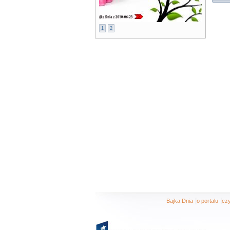
1
2
|
|
Bajka Dnia
o portalu
czy