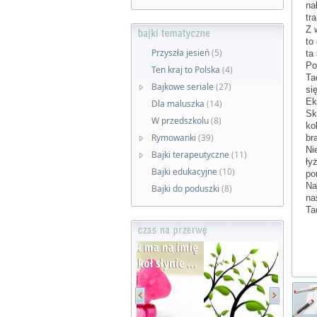
na
tr
Z 
to
Przyszła jesień
(5)
ta
Po
Ten kraj to Polska
(4)
Ta
Bajkowe seriale
(27)
si
Ek
Dla maluszka
(14)
Sk
W przedszkolu
(8)
ko
Rymowanki
(39)
br
Ni
Bajki terapeutyczne
(11)
ły
Bajki edukacyjne
(10)
po
Na
Bajki do poduszki
(8)
na
Ta