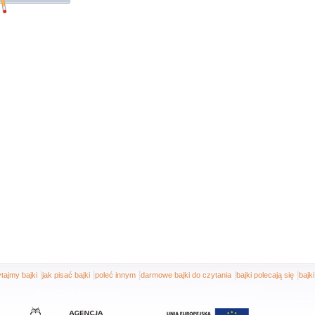
|
|
|
|
|
tajmy bajki
jak pisać bajki
poleć innym
darmowe bajki do czytania
bajki polecają się
bajk