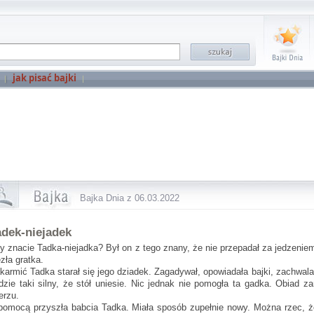
jak pisać bajki
Bajka Dnia z 06.03.2022
adek-niejadek
y znacie Tadka-niejadka? Był on z tego znany, że nie przepadał za jedzeniem
ezła gratka.
karmić Tadka starał się jego dziadek. Zagadywał, opowiadała bajki, zachwala
dzie taki silny, że stół uniesie. Nic jednak nie pomogła ta gadka. Obiad z
lerzu.
pomocą przyszła babcia Tadka. Miała sposób zupełnie nowy. Można rzec, że