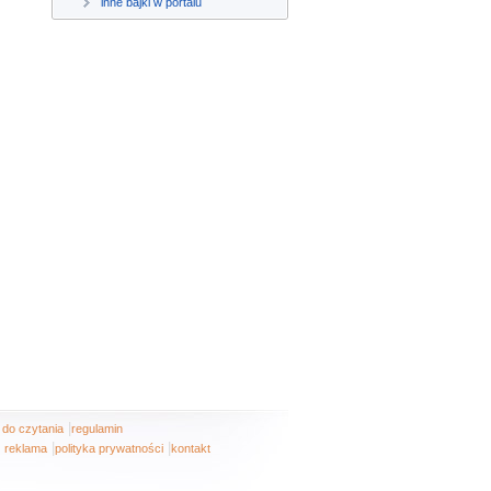
inne bajki w portalu
|
i do czytania
regulamin
|
|
reklama
polityka prywatności
kontakt