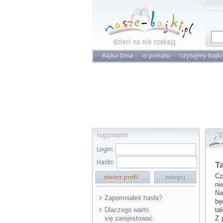
Bajka Dnia
o portalu
czytajmy bajki
Login:
Hasło:
T
Cz
ni
Na
Zapomniałeś hasła?
bę
Dlaczego warto
ta
się zarejestować.
Z 