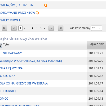
ŚWIĘTA, ŚWIĘTA TUŻ, TUŻ..............
ROZDAWANIE PREZENTÓW
ŚWIĘTY MIKOŁAJ
1
2
3
4
5
6
7
wielkość strony
ajki dnia użytkownika
Bajka z dnia
Tytuł
ETNIE BAŁWANY
2011.09.22
WIERZĘTA W OCHOTNICZEJ STRAŻY POŻARNEJ
2011.09.20
OLA I JEJ MYSZKA
2011.09.19
O KTO MA?
2011.09.18
OLA CO NA KSIĘŻYC SIĘ WYBIERAŁA
2011.09.17
ELETURNIEJ
2011.09.14
POMOC
2011.09.13