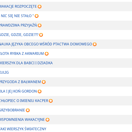
WAKACJE ROZPOCZĘTE
" NIC SIĘ NIE STAŁO "
PRAWDZIWA PRZYJAŹŃ
GDZIE, GDZIE, GDZIE???
NAUKA JĘZYKA OBCEGO WŚRÓD PTACTWA DOMOWEGO
ZŁOTA RYBKA Z AKWARIUM
WIERSZYK DLA BABCI I DZIADKA
KULIG
PRZYGODA Z BAŁWANEM
OLA I JEJ KOŃ GORDON
CHŁOPIEC O IMIENIU KACPER
GRZYBOBRANIE
WSPOMNIENIA WAKACYJNE
TAKI WIERSZYK ŚWIATECZNY