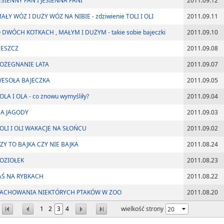
ESIENNY PAN I JESIENNA PANI
2011.09.12
AŁY WÓZ I DUŻY WÓZ NA NIBIE - zdziwienie TOLI I OLI
2011.09.11
 DWÓCH KOTKACH , MAŁYM I DUŻYM - takie sobie bajeczki
2011.09.10
ESZCZ
2011.09.08
OŻEGNANIE LATA
2011.09.07
ESOŁA BAJECZKA
2011.09.05
OLA I OLA - co znowu wymyśliły?
2011.09.04
A JAGODY
2011.09.03
OLI I OLI WAKACJE NA SŁOŃCU
2011.09.02
ZY TO BAJKA CZY NIE BAJKA
2011.08.24
OZIOŁEK
2011.08.23
AŚ NA RYBKACH
2011.08.22
ACHOWANIA NIEKTÓRYCH PTAKÓW W ZOO
2011.08.20
1
2
3
4
wielkość strony