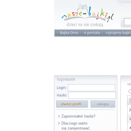
Bajka Dnia
o portalu
czytajmy bajki
Login:
Hasło:
Zapomniałeś hasła?
Dlaczego warto
się zarejestować.