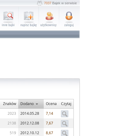
7037
Bajek w serwisie
Znaków
Dodano
Ocena
Czytaj
2023
2014.05.28
7,14
2138
2012.12.08
7,67
519
2012.10.12
8,67