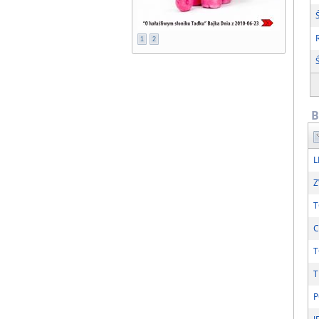
1
2
B
L
Z
T
C
T
T